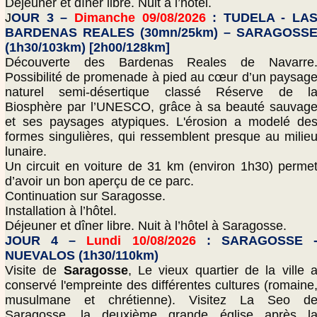
Déjeuner et dîner libre. Nuit à l’hôtel.
J
OUR 3 –
Dimanche 09/08/2026
: TUDELA - LA
BARDENAS REALES (30mn/25km) – SARAGOSS
(1h30/103km) [2h00/128km]
Découverte des Bardenas Reales de Navarre
Possibilité de promenade à pied au cœur d’un paysag
naturel semi-désertique classé Réserve de l
Biosphère par l’UNESCO, grâce à sa beauté sauvag
et ses paysages atypiques. L'érosion a modelé de
formes singulières, qui ressemblent presque au milie
lunaire.
Un circuit en voiture de 31 km (environ 1h30) perme
d’avoir un bon aperçu de ce parc.
Continuation sur Saragosse.
Installation à l’hôtel.
Déjeuner et dîner libre. Nuit à l’hôtel à Saragosse.
JOUR 4 –
Lundi 10/08/2026
: SARAGOSSE 
NUEVALOS (1h30/110km)
Visite de
Saragosse
, Le vieux quartier de la ville 
conservé l'empreinte des différentes cultures (romaine
musulmane et chrétienne). Visitez La Seo d
Saragosse, la deuxième grande église après l