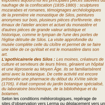
exposées aujourd'hui les principales pièces sauvées d
naufrage de la confiscation (1835-1880) : sculptures
mozarabes et romanes, témoignages archéologiques
de la première vie monastique de Silos, peintures
anonymes sur bois, plusieurs pièces d'orfèvrerie. des
émaux de l'atelier ancien et actuel du monastère et
d'autres pièces de grande valeur artistique et
historique, comme le tympan de l'une des portes de
l'église détruite de Silos. La visite approfondie du
musée complète celle du cloître et permet de se faire
une idée de ce qu'était et est le monastère dans son
art.
L'apothicairerie des Silos :
Les moines, créateurs de
culture et serviteurs de leurs frères, géraient un hôpital
et une léproserie au Moyen Âge. Ils se familiarisèrent
ainsi avec la botanique. De cette activité est encore
préservée une pharmacie du début du XVIIIe siècle
(1705). Il était composé du jardin botanique spécialisé,
du laboratoire biochimique, de la bibliothèque et du
botamen.
Selon les conditions météorologiques, repérage de
sites d’observation vers Lerma ou déplacement vers un