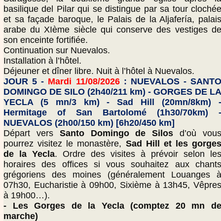
basilique del Pilar qui se distingue par sa tour cloché
et sa façade baroque, le Palais de la Aljafería, palai
arabe du XIème siècle qui conserve des vestiges d
son enceinte fortifiée.
Continuation sur Nuevalos.
Installation à l’hôtel.
Déjeuner et dîner libre. Nuit à l’hôtel à Nuevalos.
JOUR 5 -
Mardi 11/08/2026
: NUEVALOS - SANT
DOMINGO DE SILO (2h40/211 km) - GORGES DE L
YECLA (5 mn/3 km) - Sad Hill (20mn/8km) 
Hermitage of San Bartolomé (1h30/70km) 
NUEVALOS (2h00/150 km) [6h20/450 km]
Départ vers
Santo Domingo de Silos
d’où vou
pourrez visitez le monastère,
Sad Hill et les gorge
de la Yecla
. Ordre des visites à prévoir selon le
horaires des offices si vous souhaitez aux chant
grégoriens des moines (généralement Louanges 
07h30, Eucharistie à 09h00, Sixième à 13h45, Vêpre
à 19h00…).
- Les Gorges de la Yecla (comptez 20 mn d
marche)