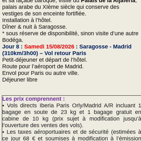
et sa façade baroque, visite du
Palais de la Aljafería
,
palais arabe du XIème siècle qui conserve des
vestiges de son enceinte fortifiée.
Installation à l’hôtel.
Dîner & nuit à Saragosse.
* sous réserve de disponibilité, sinon visite d’une autre
Bodéga.
Jour 8 :
Samedi 15/08/2026
: Saragosse - Madrid
(310km/3h00) – Vol retour Paris
Petit-déjeuner et départ de l’hôtel.
Route pour l’aéroport de Madrid.
Envol pour Paris ou autre ville.
Déjeuner libre
Les prix comprennent :
• Vols directs Iberia Paris Orly/Madrid A/R incluant 
bagage en soute de 23 kg et 1 bagage gratuit e
cabine de 10 kg (prix sujet à modification jusqu’
l’ouverture des ventes des vols).
• Les taxes aéroportuaires et de sécurité (estimées 
ce jour 68 € et soumises à modification à l’émissio