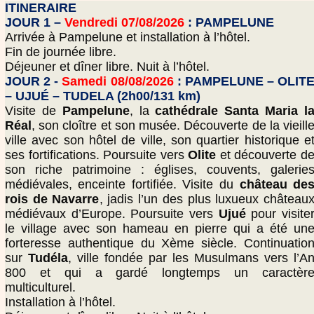
ITINERAIRE
JOUR 1 –
Vendredi 07/08/2026
: PAMPELUNE
Arrivée à Pampelune et installation à l’hôtel.
Fin de journée libre.
Déjeuner et dîner libre. Nuit à l’hôtel.
JOUR 2 -
Samedi 08/08/2026
: PAMPELUNE – OLIT
– UJUÉ – TUDELA (2h00/131 km)
Visite de
Pampelune
, la
cathédrale Santa Maria l
Réal
, son cloître et son musée. Découverte de la vieill
ville avec son hôtel de ville, son quartier historique e
ses fortifications. Poursuite vers
Olite
et découverte d
son riche patrimoine : églises, couvents, galerie
médiévales, enceinte fortifiée. Visite du
château de
rois de Navarre
, jadis l’un des plus luxueux château
médiévaux d’Europe. Poursuite vers
Ujué
pour visite
le village avec son hameau en pierre qui a été un
forteresse authentique du Xème siècle. Continuatio
sur
Tudéla
, ville fondée par les Musulmans vers l’A
800 et qui a gardé longtemps un caractèr
multiculturel.
Installation à l’hôtel.