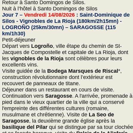
Retour à Santo Domingos de Silos.
Nuit à l’hôtel à Santo Domingos de Silos
Jour 7 –
Vendredi 14/08/2026
: Saint-Dominique de
Silos - Vignobles de La Rioja (180km/2h15mn) -
LOGROÑO (25km/30mn) – SARAGOSSE (115
km/1h30)
Petit-déjeuner
Départ vers
Logroño
, ville étape du chemin de St-
Jacques de Compostelle et capitale de La Rioja, dont
les
vignobles de la Rioja
sont célèbres pour leurs
excellents vins.
Visite guidée de la
Bodega Marsques de Riscal
*,
construction révolutionnaire dont l’extérieur est
recouvert de panneaux de titane.
Déjeuner dans un restaurant en cours de visite.
Continuation vers
Saragosse
. A l'arrivée, promenade à
pied dans le vieux quartier de la ville qui a conservé
l'empreinte des différentes cultures (romaine,
musulmane et chrétienne). Visite de
La Seo de
Saragosse
, la deuxième grande église après la
basilique del Pilar
qui se distingue par sa tour clochée