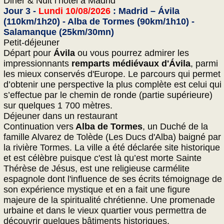
Diner & Nuit l’hôtel à Madrid
Jour 3 -
Lundi 10/08/2026
: Madrid – Ávila
(110km/1h20) - Alba de Tormes (90km/1h10) -
Salamanque (25km/30mn)
Petit-déjeuner
Départ pour
Ávila
ou vous pourrez admirer les
impressionnants
remparts médiévaux d'Ávila
, parmi
les mieux conservés d'Europe. Le parcours qui permet
d’obtenir une perspective la plus complète est celui qui
s’effectue par le chemin de ronde (partie supérieure)
sur quelques 1 700 mètres.
Déjeuner dans un restaurant
Continuation vers
Alba de Tormes
, un Duché de la
famille Alvarez de Tolède (Les Ducs d'Alba) baigné par
la rivière Tormes. La ville a été déclarée site historique
et est célèbre puisque c'est là qu’est morte Sainte
Thérèse de Jésus, est une religieuse carmélite
espagnole dont l'influence de ses écrits témoignage de
son expérience mystique et en a fait une figure
majeure de la spiritualité chrétienne. Une promenade
urbaine et dans le vieux quartier vous permettra de
découvrir quelques bâtiments historiques.